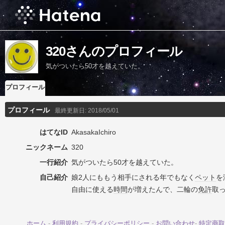
320さんのプロフィール
気がついたら50才を越えていた。
プロフィール
プロフィール
最終更新日:
2018/05/01
はてなID
AkasakaIchiro
ニックネーム
320
一行紹介
気がついたら50才を越えていた。
自己紹介
娘2人にももう相手にされる年でもなく
ペット
を溺
自由に使える
時間
が増えたんで、二輪の
免許
取
ホーム
-
利用規約
-
プライバシーポリシー
-
お問い合わせ
-
特定商取