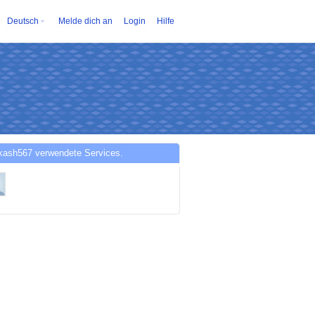
Deutsch
Melde dich an
Login
Hilfe
kash567 verwendete Services.