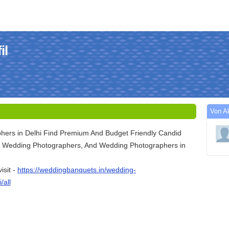
il
Von A
ers in Delhi Find Premium And Budget Friendly Candid
e Wedding Photographers, And Wedding Photographers in
isit -
https://weddingbanquets.in/wedding-
/all