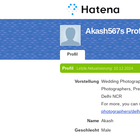
Akash567s Prof
Profil
Profil
Letzte Aktualisierung:
10.12.2024
Vorstellung
Wedding Photograph
Photographers, Pr
Delhi NCR
For more, you can v
photographers/delhi
Name
Akash
Geschlecht
Male