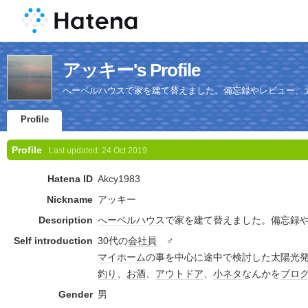
アッキー's Profile
へーベルハウスで家を建て替えました。備忘録やレビュー、
Profile
Profile
Last updated:
24 Oct 2019
Hatena ID
Akcy1983
Nickname
アッキー
Description
へーベルハウス
で家を建て替えました。
備忘録
Self introduction
30代の
会社員
♂
マイホーム
の事を中心に途中で
検討
した
太陽光
釣り
、
お酒
、
アウトドア
、
小ネタ
なんかを
ブロ
Gender
男