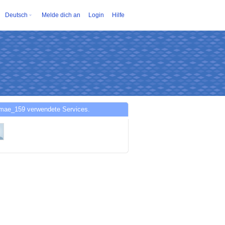
Deutsch
Melde dich an
Login
Hilfe
mae_159 verwendete Services.