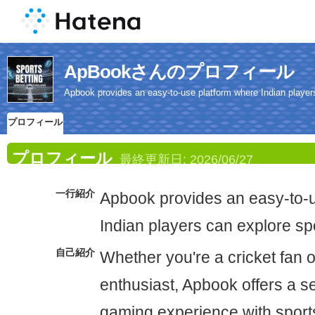
ApBookさんのプロフィール
Apbook provides an easy-to-use platform where Indian players
プロフィール
プロフィール
最終更新日:
2026/06/27
一行紹介
Apbook provides an easy-to-
Indian players can explore spo
自己紹介
Whether you're a cricket fan o
enthusiast, Apbook offers a s
gaming experience with sports 