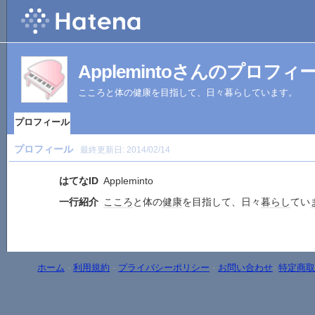
Applemintoさんのプロフィ
こころと体の健康を目指して、日々暮らしています。
プロフィール
プロフィール
最終更新日:
2014/02/14
はてなID
Appleminto
一行紹介
こころ
と体の
健康
を目指して、日々
暮らし
てい
ホーム
-
利用規約
-
プライバシーポリシー
-
お問い合わせ
-
特定商取