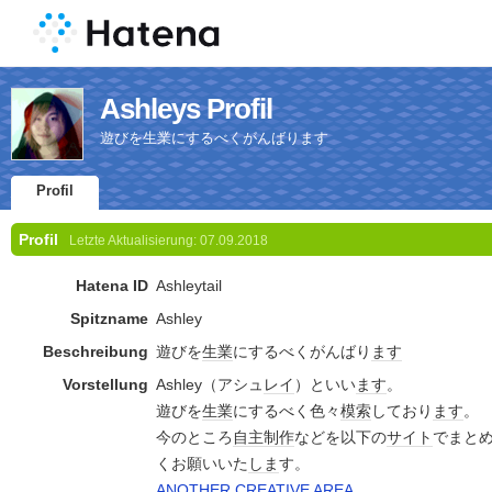
Ashleys Profil
遊びを生業にするべくがんばります
Profil
Profil
Letzte Aktualisierung:
07.09.2018
Hatena ID
Ashleytail
Spitzname
Ashley
Beschreibung
遊びを
生業
にするべくがんばり
ます
Vorstellung
Ashley（アシュ
レイ
）といい
ます
。
遊びを
生業
にするべく色々
模索
しており
ます
。
今のところ
自主制作
などを以下の
サイト
でまと
くお願いいた
しま
す。
ANOTHER CREATIVE AREA