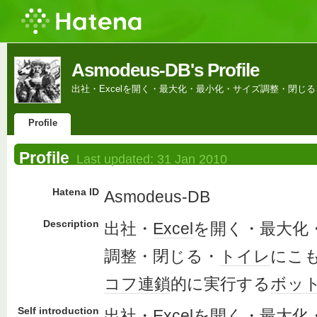
Asmodeus-DB's Profile
出社・Excelを開く・最大化・最小化・サイズ調整・閉
Profile
Profile
Last updated:
31 Jan 2010
Hatena ID
Asmodeus-DB
Description
出社・
Excel
を開く・最大化
調整・閉じる・
トイレ
にこ
コフ連鎖
的に実行する
ボッ
Self introduction
出社・
Excel
を開く・最大化