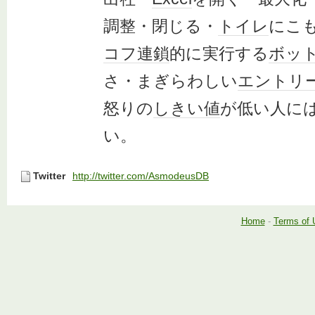
調整・閉じる・
トイレ
にこ
コフ連鎖
的に実行する
ボッ
さ・まぎらわしい
エントリ
怒りの
しきい値
が低い人に
い。
Twitter
http://twitter.com/AsmodeusDB
Home
-
Terms of 