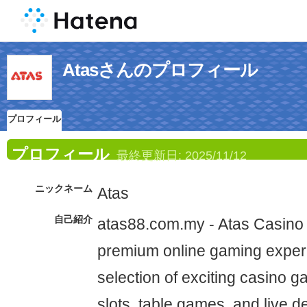
Atasさんのプロフィール
プロフィール
プロフィール
最終更新日:
2025/11/12
ニックネーム
Atas
自己紹介
atas88.com.my - Atas Casino 
premium online gaming exper
selection of exciting casino g
slots, table games, and live d