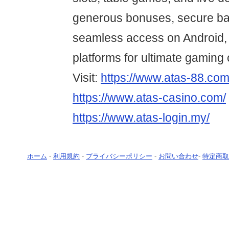
generous bonuses, secure ba
seamless access on Android,
platforms for ultimate gaming
Visit:
https://www.atas-88.co
https://www.atas-casino.com/
https://www.atas-login.my/
ホーム
-
利用規約
-
プライバシーポリシー
-
お問い合わせ
-
特定商取