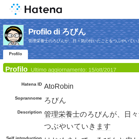
Profilo di ろびん
管理栄養士のろびんが、日々気の付いたことをつぶやいてい
Profilo
Profilo
Ultimo aggiornamento:
15/ott/2017
Hatena ID
AtoRobin
Soprannome
ろびん
Description
管理栄養士
のろびんが、日々
つぶやいていき
ます
Self introduction