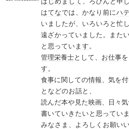
はじめまして
、ろびんと申
はてな
では、かなり前に
ハ
いましたが、いろいろと忙
遠ざかっていました。また
と思ってい
ます
。
管理栄養士
として、
お仕事
を
す
。
食事
に関しての
情報
、気を付
とな
どの
お話
と、
読んだ本や見た
映画
、日々気
書いていきたいと思ってい
みなさま、よろしくお願い