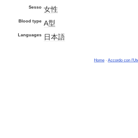
Sesso
女性
Blood type
A型
Languages
日本語
Home
-
Accordo con l'Ut