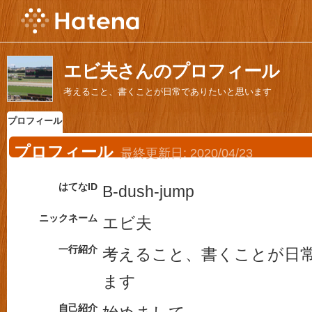
エビ夫さんのプロフィール
考えること、書くことが日常でありたいと思います
プロフィール
プロフィール
最終更新日:
2020/04/23
はてなID
B-dush-jump
ニックネーム
エビ夫
一行紹介
考えること、書くことが日
ます
自己紹介