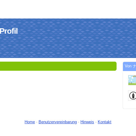
ofil
Von 
Home
-
Benutzervereinbarung
-
Hinweis
-
Kontakt