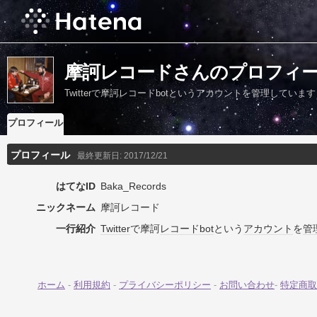
摩訶レコードさんのプロフィ
Twitterで摩訶レコードbotというアカウントを管理しています
プロフィール
プロフィール
最終更新日:
2017/12/21
はてなID
Baka_Records
ニックネーム
摩訶レコード
一行紹介
Twitter
で摩訶
レコード
bot
という
アカウント
を
管
ホーム
-
利用規約
-
プライバシーポリシー
-
お問い合わせ
-
特定商取