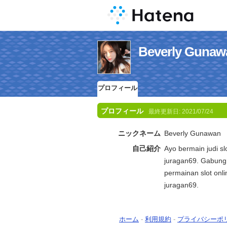
Beverly G
プロフィール
プロフィール
最終更新日:
2021/07/24
ニックネーム
Beverly Gunawan
自己紹介
Ayo bermain judi sl
juragan69. Gabung 
permainan slot onli
juragan69.
ホーム
-
利用規約
-
プライバシーポ