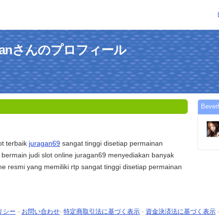
unawanさんのプロフィール
Bev
ot terbaik
juragan69
sangat tinggi disetiap permainan
bermain judi slot online juragan69 menyediakan banyak
ne resmi yang memiliki rtp sangat tinggi disetiap permainan
リシー
-
お問い合わせ
-
特定商取引法に基づく表示
-
資金決済法に基づく表示