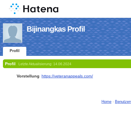
Bijinangkas Profil
Profil
Profil
Letzte Aktualisierung:
14.06.2024
Vorstellung
https://veteranappeals.com/
Home
-
Benutzer