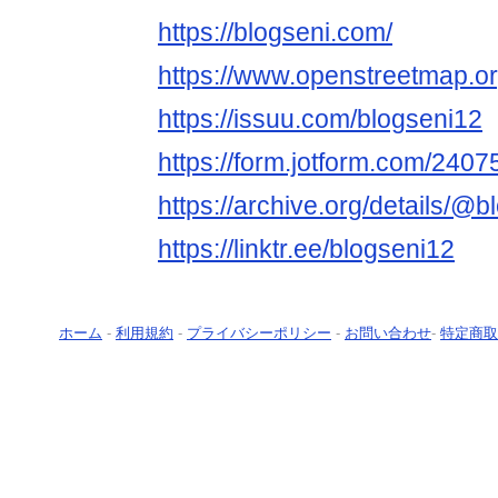
https://blogseni.com/
https://www.openstreetmap.or
https://issuu.com/blogseni12
https://form.jotform.com/24
https://archive.org/details/@b
https://linktr.ee/blogseni12
ホーム
-
利用規約
-
プライバシーポリシー
-
お問い合わせ
-
特定商取