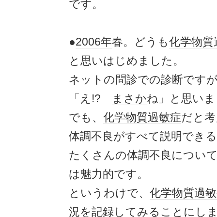
です。
●
2006年
春。どうも
化学物質
と思いはじめました。
ネット
の問診での診断です
「え!?
まさか
ね」と思いま
でも、
化学物質過敏症
だと考
体調不良がすべて説明でき
たくさんの体調不良につい
は魅力的です。
というわけで、
化学物質過敏
況を
記録
してみることにし