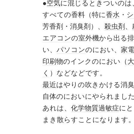
●
空気
に混じるときついのは
すべての香料（特に
香水
・
シ
芳香剤・消臭剤）、
殺虫剤
、
エアコン
の室外機から出る
い、
パソコン
のにおい、
家
印刷
物のインクのにおい（
く
）などなどです。
最近
はやりの吹きかける消
自体のにおいにやられまし
あれは、
化学物質過敏症
にと
まき散らすことになります