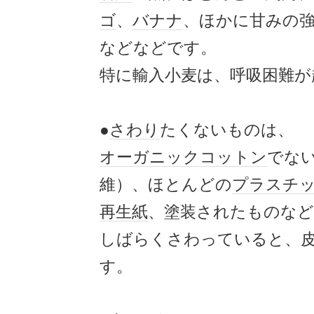
ゴ
、
バナナ
、ほかに甘みの
などなどです。
特に輸入小麦は、呼吸困難が
●
さわり
たくないものは、
オーガニックコットン
でな
維）、ほとんどの
プラスチ
再生紙
、塗装されたものな
しばらくさわっていると、
す。