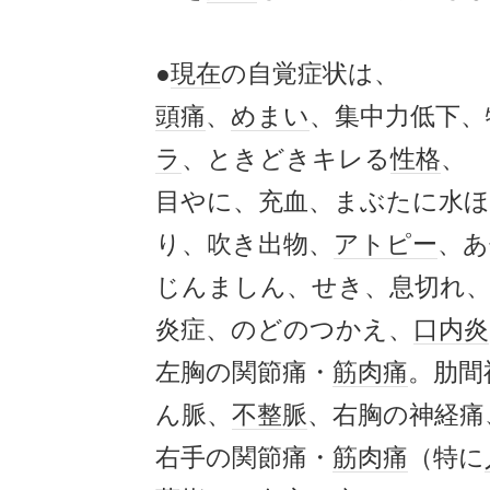
●
現在
の自覚症状は、
頭痛
、
めまい
、集中力低下、
ラ
、ときどきキレる
性格
、
目やに、充血、まぶたに水ほ
り、吹き出物、
アトピー
、あ
じんましん、せき、息切れ、
炎症、のどのつかえ、
口内炎
左胸の関節痛・
筋肉痛
。肋間
ん脈、
不整脈
、右胸の神経痛
右手の関節痛・
筋肉痛
（特に