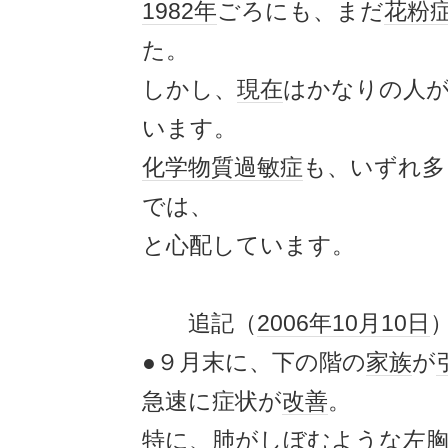
1982年
ごろにも、まだ
花粉
た。
しかし、
現在
はかなりの人
います。
化学物質過敏症
も、いずれ多
では、
と心配しています。
追記（
2006年
10月10日
●９月末に、下の階の
家族
が
急速に症状が
改善
。
特に、肺がしぼむような左胸