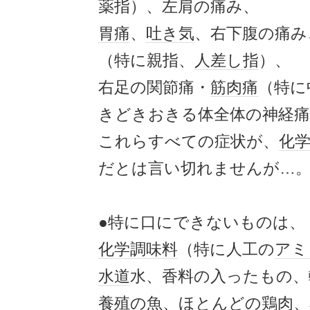
薬指）、左肩の痛み、
胃痛
、
吐き気
、右下腹の痛み
（特に親指、
人差し指
）、
右足の関節痛・
筋肉痛
（特に
きどきおきる体全体の神経
これらすべての症状が、
化
だとは言い切れませんが…
●特に口にできないものは、
化学調味料
（特に人工の
アミ
水道
水、香料の入ったもの、
養殖
の魚、ほとんどの鶏肉、