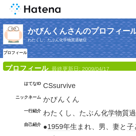
かびんくんさんのプロフィー
わたくし、たぶん化学物質過敏症
プロフィール
プロフィール
最終更新日:
2009/04/17
はてなID
CSsurvive
ニックネーム
かびんくん
一行紹介
わたくし、たぶん
化学物質過
自己紹介
●
1959年
生まれ、男、妻と
子