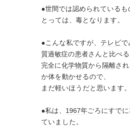
●世間では認められているも
とっては、毒となります。
●こんな私ですが、
テレビ
で
質過敏症
の
患者
さんと比べる
完全に
化学
物質
から
隔離
され
か体を動かせるので、
まだ軽いほうだと思います
●私は、
1967年
ごろにすでに
ていました。