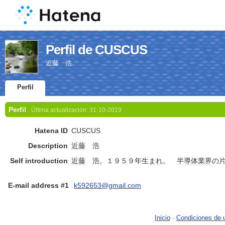
Perfil de CUSCUS
近藤 浩
Perfil
Perfil
Última actualización:
31-10-2019
Hatena ID
CUSCUS
Description
近藤
浩
Self introduction
近藤
浩。１９５９年生
まれ
。
半導体
業界
の
E-mail address #1
k592653@gmail.com
Inicio
-
Condiciones de 