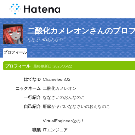
二酸化カメレオンさんのプロ
ななさいのおんなのこ
プロフィール
プロフィール
最終更新日:
2025/05/22
はてなID
ChameleonO2
ニックネーム
二酸化カメレオン
一行紹介
ななさいのおんなのこ
自己紹介
肝臓がヤバいななさいのおんなのこ
VirtualEngineerなの！
職業
ITエンジニア