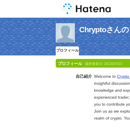
Chryptoさ
プロフィール
プロフィール
最終更新日:
2023/07/23
自己紹介
Welcome to
Crypto 
insightful discussio
knowledge and exper
experienced trader,
you to contribute y
Join us as we explo
realm of crypto. You