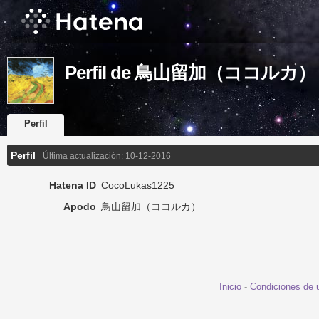
Perfil de 鳥山留加（ココルカ）
Perfil
Perfil
Última actualización:
10-12-2016
Hatena ID
CocoLukas1225
Apodo
鳥山留加（ココルカ）
Inicio
-
Condiciones de 