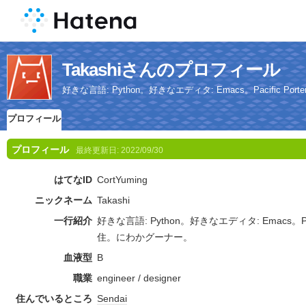
Takashiさんのプロフィール
好きな言語: Python。好きなエディタ: Emacs。Pacific P
プロフィール
プロフィール
最終更新日:
2022/09/30
はてなID
CortYuming
ニックネーム
Takashi
一行紹介
好きな言語: Python。好きなエディタ: Emacs。Paci
住。にわかグーナー。
血液型
B
職業
engineer / designer
住んでいるところ
Sendai