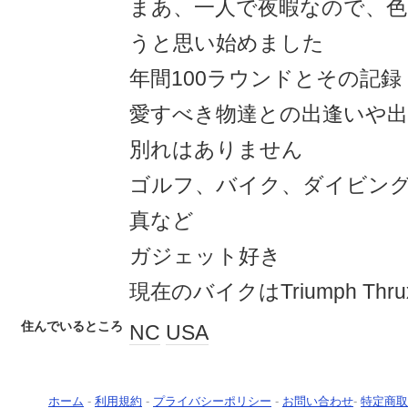
まあ、一人で夜暇なので、
うと思い始めました
年間100ラウンドとその記録
愛すべき物達との出逢いや
別れはありません
ゴルフ、バイク、ダイビング
真など
ガジェット好き
現在のバイクはTriumph Thrux
住んでいるところ
NC
USA
ホーム
-
利用規約
-
プライバシーポリシー
-
お問い合わせ
-
特定商取