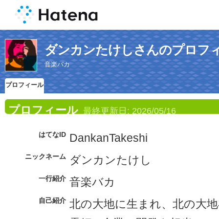
ダンカンたけしさんのプロフ
音楽バカ
プロフィール
プロフィール
最終更新日:
2026/05/16
はてなID
DankanTakeshi
ニックネーム
ダンカンたけし
一行紹介
音楽バカ
自己紹介
北の大地に生まれ、北の大地