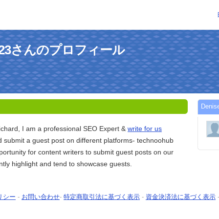
ard123さんのプロフィール
Deni
ichard, I am a professional SEO Expert &
write for us
 submit a guest post on different platforms- technoohub
ortunity for content writers to submit guest posts on our
tly highlight and tend to showcase guests.
リシー
-
お問い合わせ
-
特定商取引法に基づく表示
-
資金決済法に基づく表示