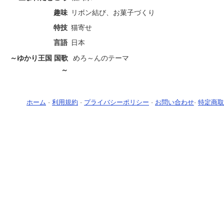
趣味
リボン結び、お菓子づくり
特技
猫寄せ
言語
日本
～ゆかり王国 国歌
めろ～んのテーマ
～
ホーム
-
利用規約
-
プライバシーポリシー
-
お問い合わせ
-
特定商取