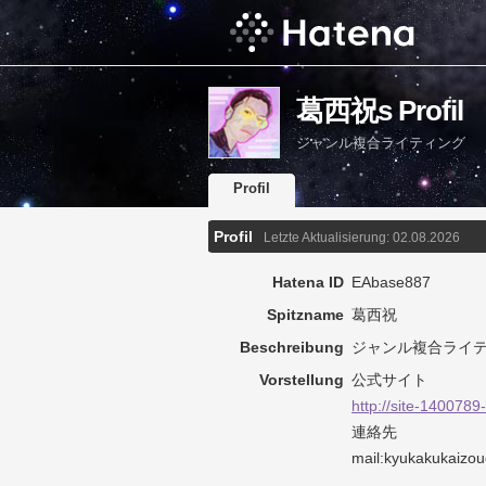
葛西祝s Profil
ジャンル複合ライティング
Profil
Profil
Letzte Aktualisierung:
02.08.2026
Hatena ID
EAbase887
Spitzname
葛西祝
Beschreibung
ジャンル複合ライ
Vorstellung
公式サイト
http://site-1400789
連絡先
mail:kyukakuka