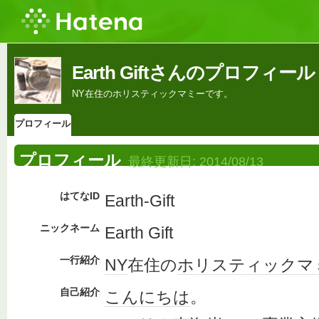
Earth Giftさんのプロフィール
NY在住のホリスティックマミーです。
プロフィール
プロフィール
最終更新日:
2014/08/13
はてなID
Earth-Gift
ニックネーム
Earth Gift
一行紹介
NY
在住の
ホリ
スティック
マ
自己紹介
こんにちは
。