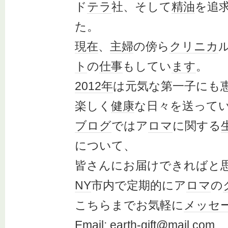
ド
テラ
社、そして
精油
を追
た。
現在
、
主婦
の傍ら
クリニカ
ト
の
仕事
もしてい
ます
。
2012年
は元気な第一子にも
楽しく
健康
な日々を送って
ブログ
ではア
ロマ
に関する
について、
皆さんにお届けできればと
NY
市内で定期的にア
ロマ
の
こちらまでお気軽に
メッセ
Email:
earth
-
gift
@mail.com