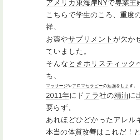
アメリカ
東海岸
NY
で
専業主
こちらで
学生
のころ、重度
祥
。
お薬や
サプリメント
が欠か
ていました。
そんな
とき
ホリスティック
ち、
マッサージ
や
アロマセラピー
の
勉強
を
しま
す。
2011年
にド
テラ
社の
精油
に
要らず。
あれほどひどかった
アレル
本当の
体質改善
はこれだ！