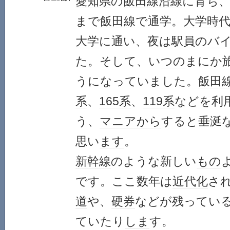
愛知県
の
飯田線
沿線
に育ち
まで
飯田線
で通学。
大学時
大学
に通い、夜は駅員の
バ
た。そして、い
つの
まにか
うになっていました。
飯田
系
、
165系
、
119系
などを利
う、
マニア
から
すると垂涎
思い
ます
。
新幹線
のような新しい
もの
です。ここ数年は
近代化
さ
道
や、
硬券
などが残ってい
ていたり
しま
す。