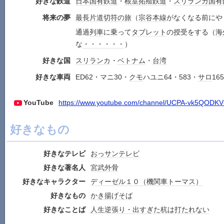
好きな鉄道
日本国有鉄道
・
根室
拓殖
鉄道
・
スリランカ
国有
将来の夢
最長片道切符の旅
（
宗谷本線
がなくなる前にや
通過
列車
に乗って
タブレット
の授受をする（
海
な
・・・
・・・
）
好きな国
スリランカ
・
ベトナム
・
台湾
好きな車両
ED62・マニ30・
クモ
ハユニ64・583・
サロ
165
YouTube
https://www.youtube.com/channel/UCPA-vk5QODK
好きなもの
好きなテレビ
おっサンテレビ
好きな著名人
宮武外骨
好きなキャラクター
ディーゼル１０（機関車トーマス）
好きなもの
かき揚げそば
好きなことば
人生逆張り・出すぎた杭は打たれない