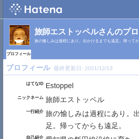
旅師エストッペルさんのプロ
旅の愉しみは過程にあり。出かけるまでも遠足。帰って
プロフィール
プロフィール
最終更新日:
2021/12/13
はてなID
Estoppel
ニックネーム
旅師エストッペル
一行紹介
旅の愉しみは
過程
にあり。
足
。帰って
から
も
遠足
。
自己紹介