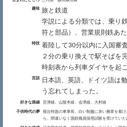
趣味
旅と
鉄道
学説
による分類では、
乗り
符
と
部品
）、
営業
規則
鉄あ
特技
着陸して30分以内に
入国
審
２分の乗り換えで
駅そば
を
時刻表
から
列車
ダイヤ
を起
言語
日本語
、
英語
、
ドイツ語
は
う忘れて
しま
った。
好きな路線
宮津線
、
山陰本線
、
会津線
、
大村線
子供時代の夢
寝台特急
の
車掌
長。白い
制服
に赤い腕章を着け
ら、間違いなく
国鉄
職員
採用
試験
を受けていた