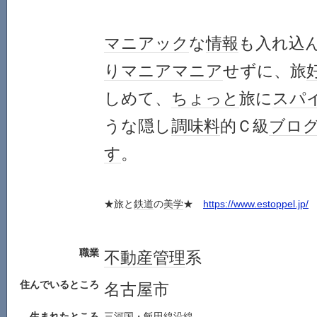
マニアック
な
情報
も入れ込
り
マニア
マニア
せずに、旅
しめて、
ちょっと
旅に
スパ
うな隠し
調味料
的Ｃ級
ブロ
す
。
★旅と
鉄道
の
美学
★
https://www.estoppel.jp/
職業
不動産
管理
系
住んでいるところ
名古屋市
生まれたところ
三河国
・
飯田線
沿線