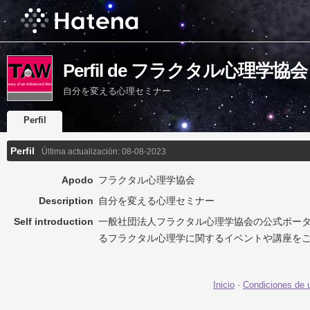
Perfil de フラクタル心理学協会
自分を変える心理セミナー
Perfil
Perfil
Última actualización:
08-08-2023
Apodo
フラクタル心理学協会
Description
自分を変える心理セミナー
Self introduction
一般社団法人フラクタル心理学協会の公式ポー
るフラクタル心理学に関するイベントや講座を
Inicio
-
Condiciones de 