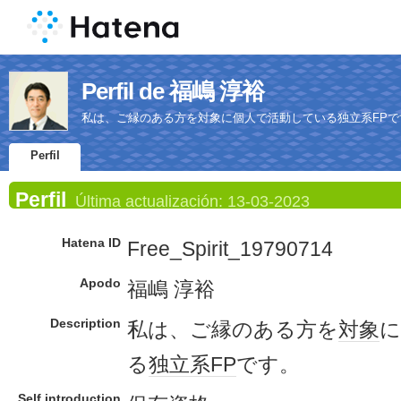
Perfil de 福嶋 淳裕
私は、ご縁のある方を対象に個人で活動している独立系FPで
Perfil
Perfil
Última actualización:
13-03-2023
Hatena ID
Free_Spirit_19790714
Apodo
福嶋 淳裕
Description
私は、ご縁のある方を
対象
に
る
独立系
FP
です。
Self introduction