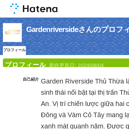
Gardenriversideさんのプロ
プロフィール
プロフィール
最終更新日:
2024/08/04
自己紹介
Garden Riverside Thủ Thừa là
sinh thái nổi bật tại thị trấn 
An. Vị trí chiến lược giữa ha
Đông và Vàm Cỏ Tây mang lạ
xanh mát quanh năm. Được q