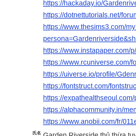
https://hackaday.io/Gardenriv
https://dotnettutorials.net/fo
https://www.thesims3.com/my
persona=Gardenriverside&s
https://www.instapaper.com/p
https://www.rcuniverse.com/
https://uiverse.io/profile/Gden
https://fontstruct.com/fontstr
https://expathealthseoul.com/
https://alphacommunity.in/m
https://www.anobii.com/fr/011
氏名
Garden Riverside thủ thừa t