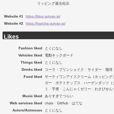
リッピング
違法化
法
Website #1
https://blog.gutyan.jp/
Website #2
https://haricha.gutyan.jp/
Likes
Fashion liked
とくになし
Vehicles liked
電動キックボード
Things liked
とくになし
Drinks liked
コーラ
/
プリンシェイク
/
サイダー
/
珈琲
Food liked
サーティワンアイスクリーム（ホッピング
ガー
/
ポテトチップス
/
ハーゲンダッツ（
ミ
/
芋煮
/
こんにゃくゼリー
/
わさびせん
Music liked
ありすぎてつらい
Web services liked
chatx
/
GitHub
/
はてな
Actors/Actresses
とくになし