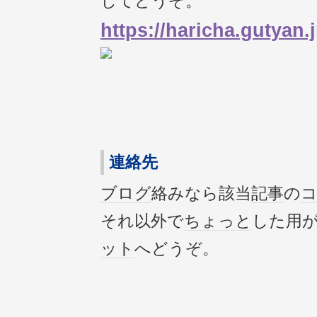
してどうぞ。
https://haricha.gutyan.j
連絡先
ブログ
絡みなら該当
記事
の
それ以外で
ちょっと
した用が
ット
へどうぞ。