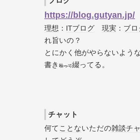
ブログ
https://blog.gutyan.jp/
理想
：
IT
ブログ
現実
：
ブロ
れ旨いの？
とにかく他がやらないよう
書き
綴ってる。
殴って
チャット
何て
ことな
いただの
雑談
チ