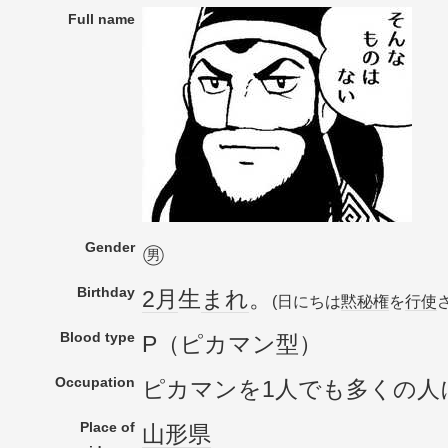
Full name
Gender
㊚
Birthday
2月
生
まれ
。
(日にちは
黙秘権
を
行使
Blood type
P（ピカマン型）
Occupation
ピカマンを1人でも多くの人
Place of
山形県