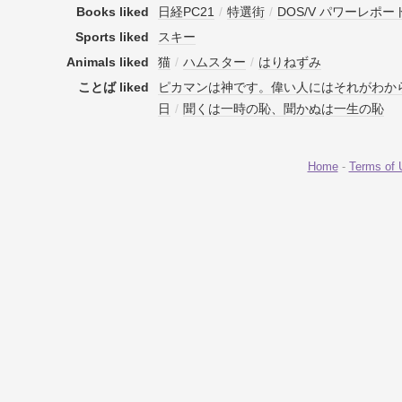
Books liked
日経PC21
/
特選街
/
DOS/V パワーレポー
Sports liked
スキー
Animals liked
猫
/
ハムスター
/
はりねずみ
ことば liked
ピカマンは神です。偉い人にはそれがわか
日
/
聞くは一時の恥、聞かぬは一生の恥
Home
-
Terms of 