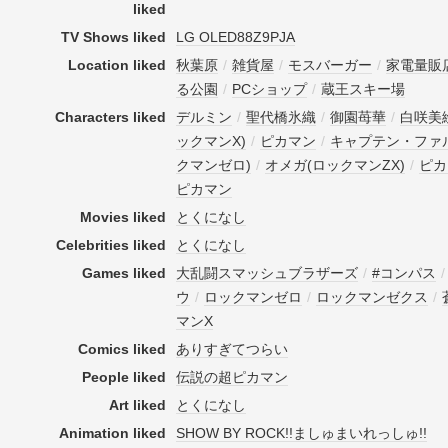
liked
TV Shows liked
LG OLED88Z9PJA
Location liked
秋葉原
/
雑貨屋
/
モスバーガー
/
家電量販
る公園
/
PCショップ
/
蔵王スキー場
Characters liked
デルミン
/
聖代橋氷織
/
御園苺華
/
白咲美
ックマンX)
/
ピカマン
/
キャプテン・ファ
クマンゼロ)
/
オメガ(ロックマンZX)
/
ピカ
ピカマン
Movies liked
とくになし
Celebrities liked
とくになし
Games liked
大乱闘スマッシュブラザーズ
/
#コンパス
ウ
/
ロックマンゼロ
/
ロックマンゼクス
/
マンX
Comics liked
ありすぎてつらい
People liked
伝説の超ピカマン
Art liked
とくになし
Animation liked
SHOW BY ROCK!!ましゅまいれっしゅ!!