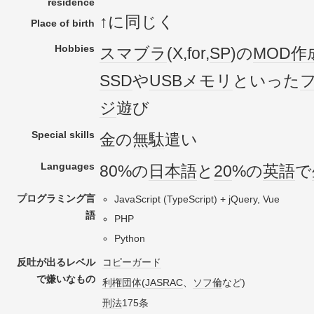
residence
↑に同じく
Place of birth
Hobbies
スマブラ
(X,for,
SP
)の
MOD
作
SSD
や
USBメモリ
といった
ジ
遊び
Special skills
金の
無駄
遣い
Languages
80%の
日本語
と
20
%の
英語
で
プログラミング言
JavaScript (TypeScript) + jQuery, Vue
語
PHP
Python
反吐が出るレベル
コピーガード
で嫌いなもの
利権団体
(
JASRAC
、
ソフ倫
など)
刑法
175条