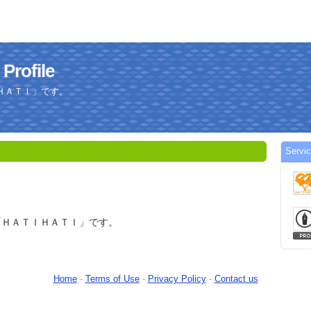
ofile
ＨＡＴＩ」です。
Serv
「ＨＡＴＩＨＡＴＩ」です。
Home
-
Terms of Use
-
Privacy Policy
-
Contact us