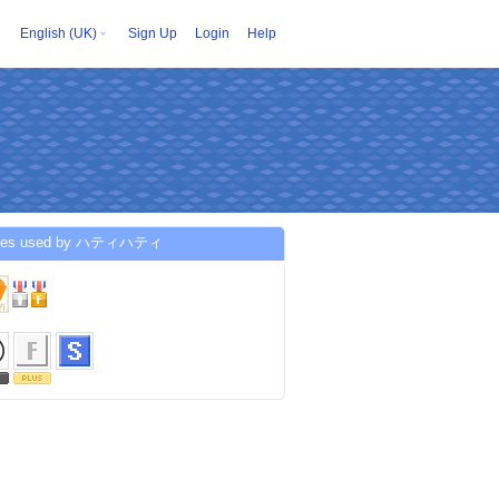
English (UK)
Sign Up
Login
Help
ices used by ハティハティ