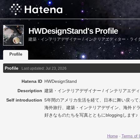
HWDesignStand's Profile
建築・インテリアデザイナー / インテリアエディター・ライ
Profile
Profile
Last updated:
Jul 23, 2026
Hatena ID
HWDesignStand
Description
建築・インテリアデザイナー / インテリアエデ
Self introduction
5年間のアメリカ生活を経て、日本に舞い戻って
海外旅行、建築・インテリアデザイン、海外ドラマ ,
好きなものたちを写真とともにbloggingします♪
Home
-
Terms of 