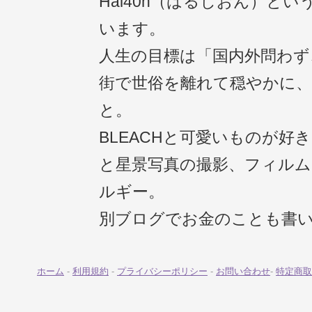
Hal40n（はるしおん）と
います。
人生の目標は「国内外問わず
街で世俗を離れて穏やかに
と。
BLEACHと可愛いものが好
と星景写真の撮影、フィル
ルギー。
別ブログでお金のことも書
ホーム
-
利用規約
-
プライバシーポリシー
-
お問い合わせ
-
特定商取