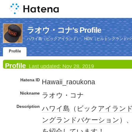
ラオウ・コナ's Profile
ハワイ島（ビックアイランド）、HGV（ヒルトングランド
Profile
Profile
Last updated:
Nov 28, 2019
Hatena ID
Hawaii_raoukona
Nickname
ラオウ・コナ
Description
ハワイ島
（ビック
アイラン
ン
グランド
バケーション
）
を紹介してい
ます
！