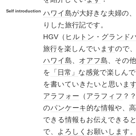
Self introduction
ハワイ島
が大好きな
夫婦
の
りした
旅行記
です。
HGV（
ヒルトン
・
グランド
旅行
を楽しんでい
ます
ので
ハワイ島
、
オアフ島
、その
を
「日常」
な
感覚
で楽しんで
を書いていきたいと思い
ま
アラフォー
（
アラフィフ
？
の
パンケーキ
的な
情報
や、
高
できる
情報
もお伝えできる
で、
よろしく
お願い
しま
す