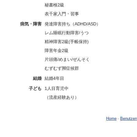
秘書検2級
表千家入門・習事
病気・障害
発達障害持ち（ADHD/ASD）
レム睡眠行動障害/うつ
精神障害2級(手帳保持)
障害年金2級
片頭痛/めまい/ぜんそく
むずむず脚症候群
結婚
結婚4年目
子ども
1人目育児中
（流産経験あり）
Home
-
Benutzer