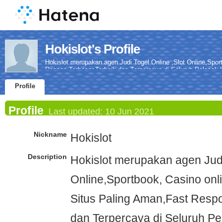
Hokislot's Profile
Hokislot merupakan agen Judi Togel Online ,Slot Online,Spor
Respon,Terbesar,Terbaik dan Terpercaya di Seluruh Pelosok 
Profile
Profile
Last updated:
10 Jun 2021
Nickname
Hokislot
Description
Hokislot merupakan agen Judi
Online,Sportbook, Casino onl
Situs Paling Aman,Fast Respo
dan Terpercaya di Seluruh Pe