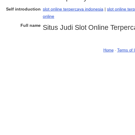
Self introduction
slot online terpercaya indonesia
|
slot online ter
online
Full name
Situs Judi Slot Online Terper
Home
-
Terms of 