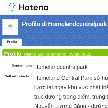
Profilo di Homelandcentralpark
Profilo
Profilo
Ultimo aggiornamento:
09/giu/2022
Soprannome
Homelandcentralpark
Self introduction
Homeland Central Park sở hữu 
lược tại ngay khu vực phát tr
trục đường trọng điểm, trung
Nguyễn Lương Bằng - đường 