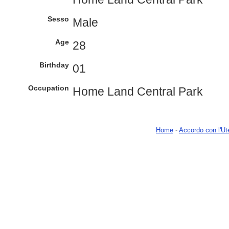
Sesso
Male
Age
28
Birthday
01
Occupation
Home Land Central Park
Home
-
Accordo con l'Ut