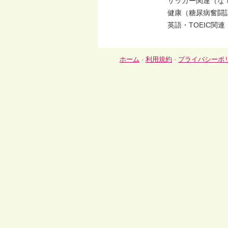
サッカー関連（な
健康（糖尿病奮闘
英語・TOEIC関
ホーム
-
利用規約
-
プライバシーポ