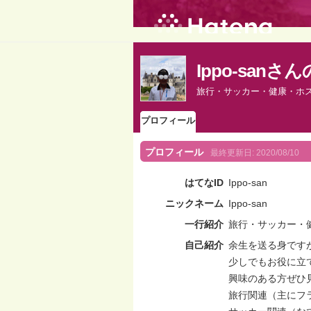
Ippo-san
旅行・サッカー・健康・ホ
プロフィール
プロフィール
最終更新日:
2020/08/10
はてなID
Ippo-san
ニックネーム
Ippo-san
一行紹介
旅行・サッカー・
自己紹介
余生を送る身です
少しでもお役に立
興味のある方ぜひ
旅行関連（主にフ