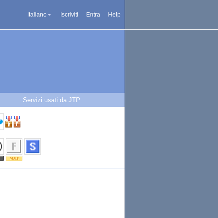
Italiano
Iscriviti
Entra
Help
Servizi usati da JTP