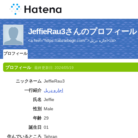
JeffieRau3さんのプロフィール
<a href="https://abzarbegir.com/">اجاره دریل</a>
プロフィール
プロフィール
最終更新日:
2024/05/19
ニックネーム
JeffieRau3
一行紹介
اجاره دریل
氏名
Jeffie
性別
Male
年齢
29
誕生日
01
住んでいるところ
Tehran