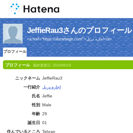
JeffieRau3さんのプロフィール
<a href="https://abzarbegir.com/">اجاره دریل</a>
プロフィール
プロフィール
最終更新日:
2024/05/19
ニックネーム
JeffieRau3
一行紹介
اجاره دریل
氏名
Jeffie
性別
Male
年齢
29
誕生日
01
住んでいるところ
Tehran