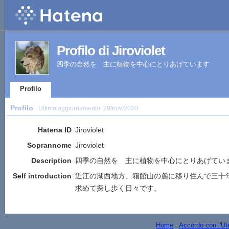
Profilo di Jiroviolet
四季の自然を 主に植物を中心にとりあげています
Profilo
Profilo
Ultimo aggiornamento:
29/nov/2020
Hatena ID
Jiroviolet
Soprannome
Jiroviolet
Description
四季の自然を 主に植物を中心にとりあげてい
Self introduction
近江の湖西地方、箱館山の麓に移り住んで三十
求めて探し歩く日々です。
Home
-
Accordo con l'Ut