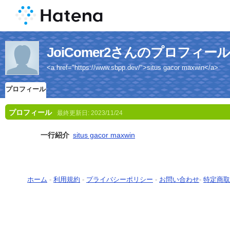
JoiComer2さんのプロフィール
<a href="https://www.sbpp.dev/">situs gacor maxwin</a>
プロフィール
プロフィール
最終更新日:
2023/11/24
一行紹介
situs gacor maxwin
ホーム
-
利用規約
-
プライバシーポリシー
-
お問い合わせ
-
特定商取