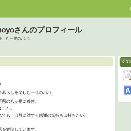
iinoyoさんのプロフィール
楽しむ一児のパパ。
ＫＧ＠
o
舎暮らし
を楽しむ一児のパパ。
野県
の
八ヶ岳
に
移住
。
ました。
れても、
自然
に対する
感謝
の
気持ち
は持ちたい。
。
活
を満喫してい
ます
。