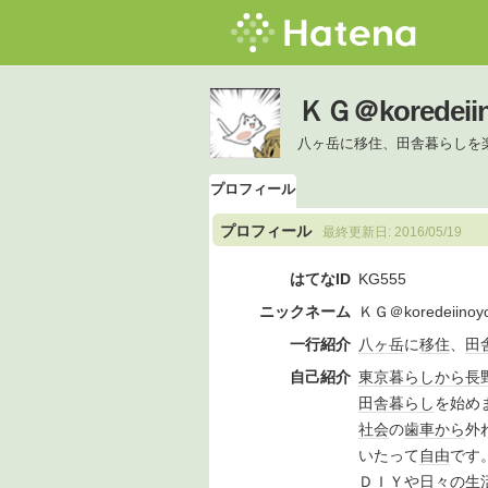
ＫＧ＠korede
八ヶ岳に移住、田舎暮らしを
プロフィール
プロフィール
最終更新日:
2016/05/19
はてなID
KG555
ニックネーム
ＫＧ＠koredeiinoy
一行紹介
八ヶ岳
に
移住
、
田
自己紹介
東京
暮らし
から
長
田舎暮らし
を始め
社会
の
歯車
から
外
いたって
自由
です
ＤＩＹ
や日々の
生