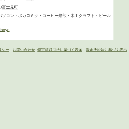
の
富士見町
パソコン
・
ボカロ
ミク・
コーヒー
焙煎
・木工
クラフト
・
ビール
iinoyo
リシー
-
お問い合わせ
-
特定商取引法に基づく表示
-
資金決済法に基づく表示