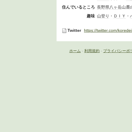
住んでいるところ
長野県
八ヶ岳
山麓
趣味
山登り
・
ＤＩＹ
・
Twitter
https://twitter.com/korede
ホーム
-
利用規約
-
プライバシーポ