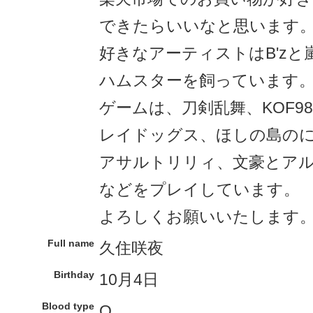
できたらいいなと思います
好きなアーティストはB'zと
ハムスターを飼っています
ゲームは、刀剣乱舞、KOF9
レイドッグス、ほしの島の
アサルトリリィ、文豪とア
などをプレイしています。
よろしくお願いいたします
Full name
久住咲夜
Birthday
10月4日
Blood type
O