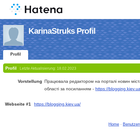
KarinaStruks Profil
Profil
Profil
Letzte Aktualisierung:
18.02.2023
Vorstellung
Працювала редактором на порталі новин міста 
області за посиланням -
https://blogging.kiev.u
Webseite #1
https://blogging.kiev.ua/
Home
-
Benutzer