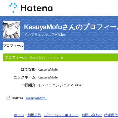
KasuyaMofuさんのプロフィ
インフラエンジニアVTuber
プロフィール
プロフィール
最終更新日:
2021/07/19
はてなID
KasuyaMofu
ニックネーム
KasuyaMofu
一行紹介
インフラエンジニアVTuber
Twitter
KasuyaMofu
ホーム
-
利用規約
-
プライバシーポリシー
-
お問い合わせ
-
特定商取